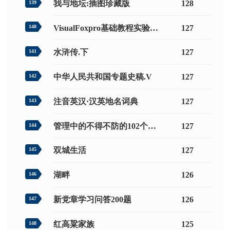
我与地坛:插图珍藏版
128
139
VisualFoxpro基础教程实验指导
127
140
水浒传.下
127
141
中华人民共和国专题史稿.V
127
142
注音英汉·汉英地名词典
127
143
管理中的不得不防的102个误区
127
144
双城生活
127
145
湖畔
126
146
新党章学习问答200题
126
147
红高粱家族
125
148