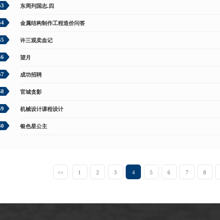
53
东周列国志.四
54
金属结构制作工程造价问答
55
许三观卖血记
56
望月
57
成功招聘
58
官城贪影
59
机械设计课程设计
60
银色星公主
<<
1
2
3
4
5
6
7
8