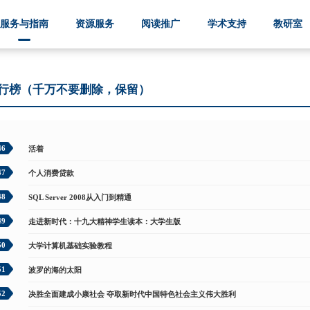
服务与指南
资源服务
阅读推广
学术支持
教研室
行榜（千万不要删除，保留）
46
活着
47
个人消费贷款
48
SQL Server 2008从入门到精通
49
走进新时代：十九大精神学生读本：大学生版
50
大学计算机基础实验教程
51
波罗的海的太阳
52
决胜全面建成小康社会 夺取新时代中国特色社会主义伟大胜利