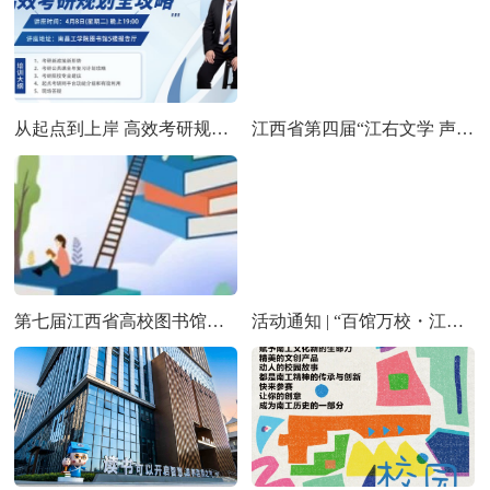
从起点到上岸 高效考研规划全攻略 专题讲座
江西省第四届“江右文学 声声不息”全省经典诵读活动开始啦！
第七届江西省高校图书馆超星杯 “ 一书一世界，共读不孤独” 移动阅读活动即将开始
活动通知 | “百馆万校・江右最美 领读人” 活动现已扬帆起航，诚邀您的精彩参与！