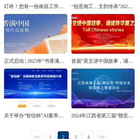
叮咚！您有一份南昌工学院图书馆周年庆邀请函待查收~
“创意南工，文韵传承”2025年校园文创大赛火热开启！等你来挑战！
正式启动 | 2025年“书香满中国”公益广告展作品征集
首届“英文讲中国故事，诵读传华夏之声”经典诵读分享大赛
关于举办“智信杯”AI素养短视频大赛活动通知
2024年江西省第三届“赣安杯”网络安全知识线上竞答活动开始啦！
<<
1
2
3
4
>>