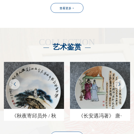
查看更多 +
COLLECTION
艺术鉴赏
《秋夜寄邱员外 / 秋
《长安遇冯著》 唐·
夜寄丘二十二员外》
韦应物