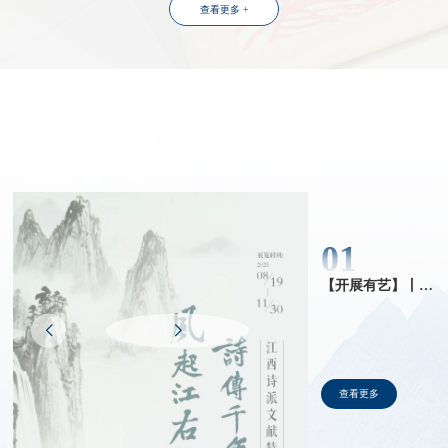
查看更多 +
唐·韦应物
GALLERY
线上展览
01
中的元旦
【开展有艺】丨68期：“风起江右 诗传千年”江西诗派文献特展
查看更多