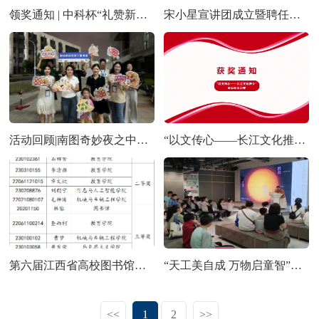
领奖通知 | 中科杯“礼赞新中国 奋进 新时代”庆祝中华人民共和国成立75周年主题知识竞赛
宋小星宣讲团成立暨聘任仪式圆满举行
活动回顾|南图奇妙夜之中秋探馆-盲盒知识趣味活动
“以文传心——长江文化推介”英语征文比赛获奖通知
第六届江西省高校图书馆超星杯"一书一世界，共读不孤独"移动阅读活动获奖通知
“天工美自成 万物启童智”六一儿童节亲子阅读活动圆满结束
<<
1
2
>>