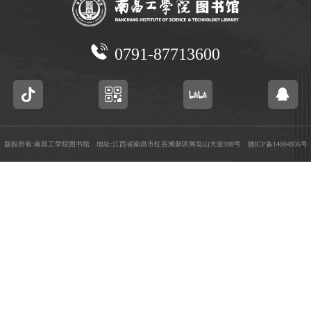
0791-87713600
版权所有:南昌工学院图书馆 地址:江西省南昌市红谷滩新区阁皂山大道998号
赣ICP备14004936号