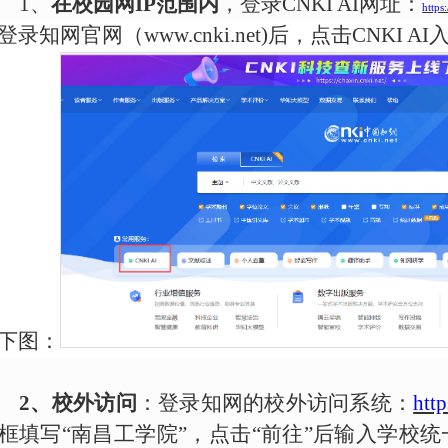
1、
在
校园网
IP范围内
，登录
CNKI AI网址：
https:
登录知网官网
（
www.cnki.net)
后，点击
CNKI AI
下图：
2、校外访问
：登录知网的校外访问系统：
http
框填写
“南昌工学院”，点击“前往”后输入学校