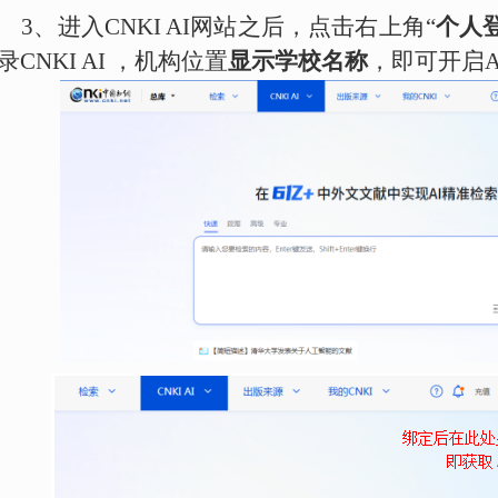
3、
进入
CNKI AI网站之后
，点击右上角
“
个人
录CNKI AI ，机构位置
显示学校名称
，即可开启