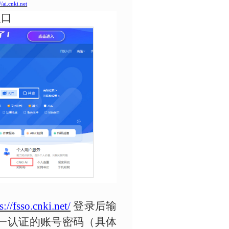
//ai.cnki.net
入口
s://fsso.cnki.net/
登录后输
统一认证的账号密码（具体