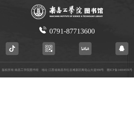
0791-87713600
版权所有:南昌工学院图书馆 地址:江西省南昌市红谷滩新区阁皂山大道998号
赣ICP备14004936号